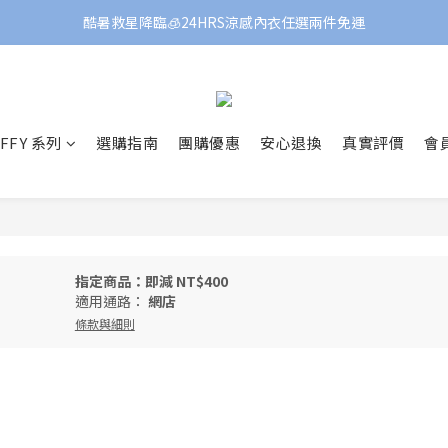
酷暑救星降臨🧊24HRS涼感內衣任選兩件免運
FFY 系列
選購指南
團購優惠
安心退換
真實評價
會
指定商品：即減 NT$400
適用通路：
網店
條款與細則