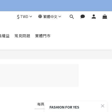
$
TWD
繁體中文
員權益
常見問題
實體門市
每頁顯示 72 個
FASHION FOR YES