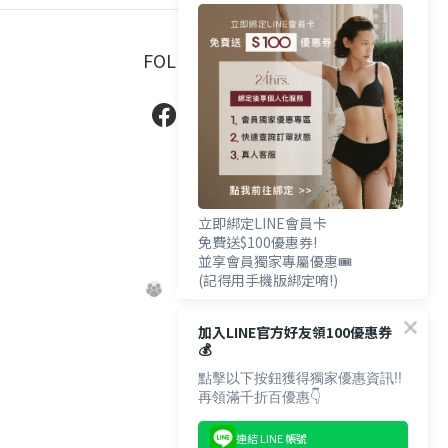
FOLLOW US
立即綁定LINE會員卡
免費送$100優惠券!
並享會員獨家專屬優惠🎟️
(記得用手機版綁定唷!)
加入LINE官方好友領100優惠券
💰
點擊以下按鈕獲得獨家優惠資訊!!
再領滿千折百優惠👇
連結 LINE 帳號