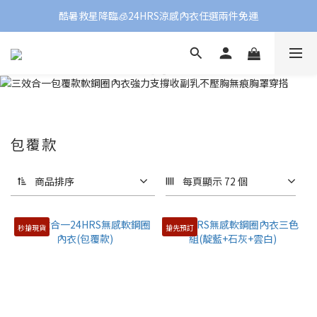
酷暑救星降臨🧊24HRS涼感內衣任選兩件免運
包覆款
商品排序
每頁顯示 72 個
秒搶現貨
搶先預訂