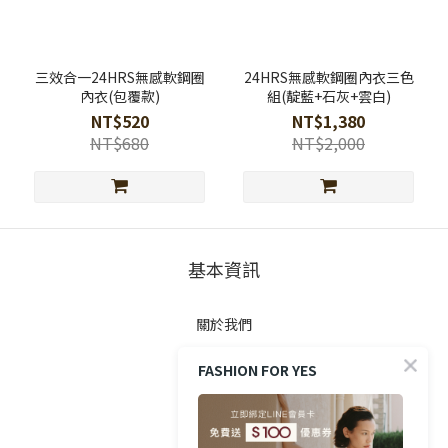
三效合一24HRS無感軟鋼圈
24HRS無感軟鋼圈內衣三色
內衣(包覆款)
組(靛藍+石灰+雲白)
NT$520
NT$1,380
NT$680
NT$2,000
基本資訊
關於我們
FASHION FOR YES
顧客服務
防詐提醒