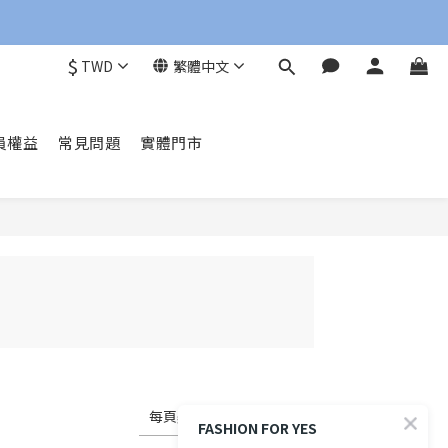
$
TWD
繁體中文
員權益
常見問題
實體門市
每頁顯示 72 個
FASHION FOR YES