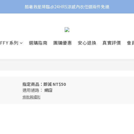
酷暑救星降臨🧊24HRS涼感內衣任選兩件免運
FFY 系列
選購指南
團購優惠
安心退換
真實評價
會
指定商品：即減 NT$50
適用通路：
網店
條款與細則