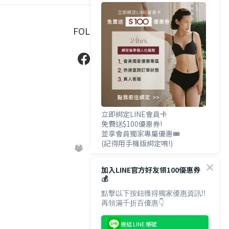
FOLLOW US
立即綁定LINE會員卡
免費送$100優惠券!
並享會員獨家專屬優惠🎟️
(記得用手機版綁定唷!)
加入LINE官方好友領100優惠券
💰
點擊以下按鈕獲得獨家優惠資訊!!
再領滿千折百優惠👇
連結 LINE 帳號