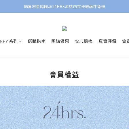
酷暑救星降臨🧊24HRS涼感內衣任選兩件免運
FFY 系列
選購指南
團購優惠
安心退換
真實評價
會
會員權益