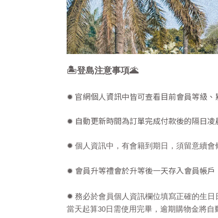
🏝️登島注意事項🌋
官網個人資訊中皆可查看目前會員等級、
✹
自動更新時間為訂單完成付款後的隔日凌
✹
✹
個人資訊中，有會籍到期日，須留意續會
✹ 會員升等禮會於升等後一天存入會員帳戶
✹
務必於會員個人資訊欄位填寫正確的生日
當天起算
日需使用完畢，逾期購物金將自
30