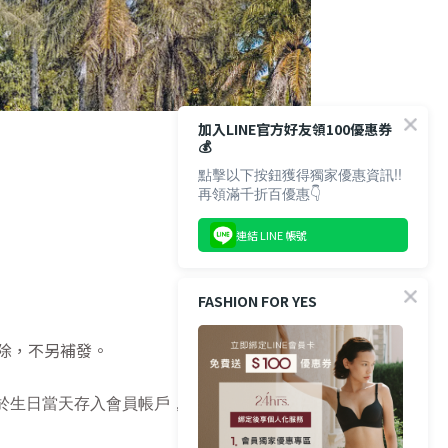
加入LINE官方好友領100優惠券
💰
點擊以下按鈕獲得獨家優惠資訊!!
再領滿千折百優惠👇
連結 LINE 帳號
FASHION FOR YES
除，不另補發。
於生日當天存入會員帳戶，使用期限為生日