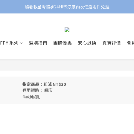
酷暑救星降臨🧊24HRS涼感內衣任選兩件免運
FFY 系列
選購指南
團購優惠
安心退換
真實評價
會
指定商品：即減 NT$30
適用通路：
網店
條款與細則