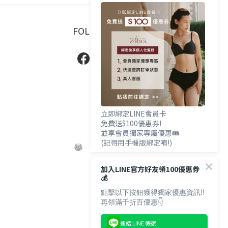
FOLLOW US
立即綁定LINE會員卡
免費送$100優惠券!
並享會員獨家專屬優惠🎟️
(記得用手機版綁定唷!)
加入LINE官方好友領100優惠券
💰
點擊以下按鈕獲得獨家優惠資訊!!
再領滿千折百優惠👇
連結 LINE 帳號