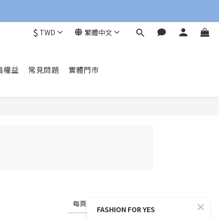
$
TWD
繁體中文
員權益
常見問題
實體門市
每頁顯示 72 個
FASHION FOR YES