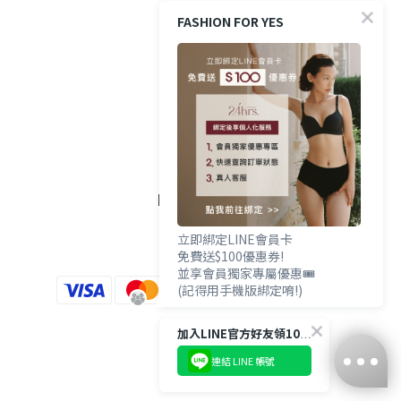
防詐提醒
FASHION FOR YES
購買方式
政策與條款
隱私權政策
FOLLOW US
立即綁定LINE會員卡
免費送$100優惠券!
並享會員獨家專屬優惠🎟️
(記得用手機版綁定唷!)
加入LINE官方好友領100優惠券💰
連結 LINE 帳號