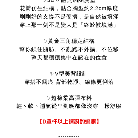
✨3D立體無鋼圈胸墊
花瓣仿生結構，貼合胸型約2.2cm厚度
剛剛好的支撐不是硬擠，是自然被填滿
穿上那一刻不是變大是「終於被填滿」
✨黃金三角穩定結構
幫你鎖住脂肪、不亂跑不外擴、不位移
整天都穩穩集中在該在的位置
✨V型美背設計
穿搭不露痕 背部乾淨、線條更俐落
✨超棉柔高彈布料
輕、軟、透氣從早到晚都像沒穿一樣舒服
【D罩杯以上請斟酌選購
】
----------