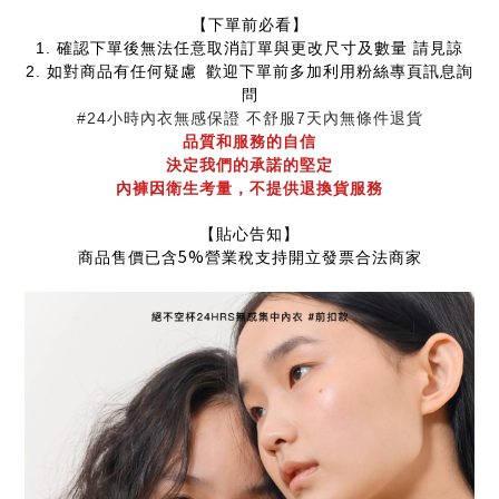
【下單前必看】
1.
確認下單後無法任意取消訂單與更改尺寸及數量 請見諒
2.
如對商品有任何疑慮
歡迎下單前多加利用粉絲專頁訊息詢
問
#24小時內衣無感
保證 不舒服7天內無條件退貨
品質和服務的自信
決定我們的承諾的堅定
內褲因衛生考量，不提供退換貨服務
【貼心告知】
5%
商品售價已含
營業稅支持開立發票合法商家