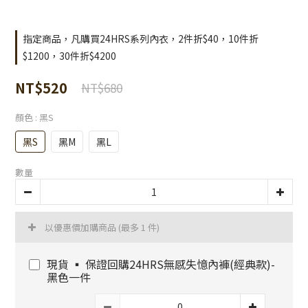
指定商品，凡購買24HRS系列內衣，2件折$40，10件折
$1200，30件折$4200
NT$520
NT$680
顏色
: 黑S
黑S
黑M
黑L
數量
以優惠價加購商品
(最多 1 件)
現貨 ▪️ 保證回購24HRS無感失憶內褲(經典款)-
黑色一件