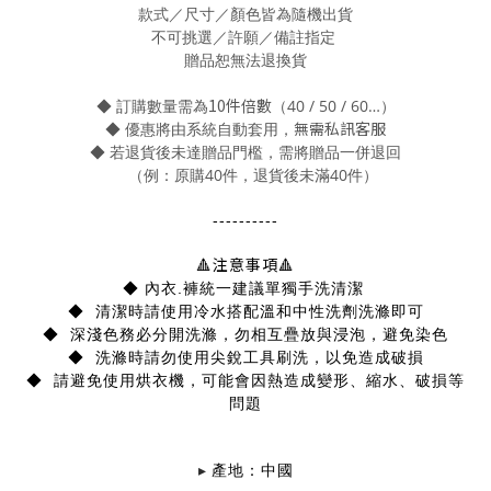
款式／尺寸／顏色皆為
隨機出貨
不可挑選／許願／備註指定
贈品恕
無法退換貨
10件倍數
◆ 訂購數量需為
（40 / 50 / 60…）
無需私訊客服
◆ 優惠將由系統自動套用，
◆ 若退貨後未達贈品門檻，需將贈品一併退回
（例：原購40件，退貨後未滿40件）
----------
注意事項
🔺
🔺
◆ 內衣.褲統一建議單獨手洗清潔
◆ 清潔時請使用冷水搭配溫和中性洗劑洗滌即可
◆ 深淺色務必分開洗滌，勿相互疊放與浸泡，避免染色
◆ 洗滌時請勿使用尖銳工具刷洗，以免造成破損
◆ 請避免使用烘衣機，可能會因熱造成變形、縮水、破損等
問題
▸
產地：中國