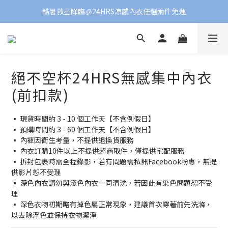
酷暑救星降臨🧊24HRS涼感內衣任選兩件免運
絕不空杯24HRS無感集中內衣
(前扣款)
▪️ 現貨時間約 3 - 10 個工作天【不含例假日】
▪️ 預購時間約 3 - 60 個工作天【不含例假日】
▪️ 內褲因衛生考量，不提供退換貨服務
▪️ 內衣訂購10件以上不提供超商取件，僅提供宅配服務
▪️ 拆封包裹時需全程錄影，若有問題需私訊Facebook粉專，無提
供影片恕不受理
▪️ 深色內衣請勿與淺色內衣一同清洗，若因此有染色問題恕不受
理
▪️ 深色衣物初期略有掉色屬正常現象，建議首次穿著前先洗滌，
以去除浮色並保持衣物潔淨