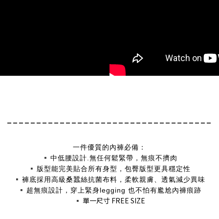
-----------------------------------
一件優質的內褲必備：
▪️
中低腰設計.無任何鬆緊帶，無痕不擠肉
▪️
版型能完美貼合所有身型，包臀版型更具穩定性
▪️
褲底採用高級桑蠶絲抗菌布料，柔軟親膚、透氣減少異味
▪️
超無痕設計，穿上緊身legging 也不怕有尷尬內褲痕跡
▪️
單一尺寸 FREE SIZE