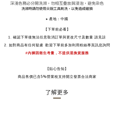
深淺色務必分開洗滌，勿相互疊放與浸泡，避免染色
洗滌時請勿使用尖銳工具刷洗，以免造成破損
▸
產地：中國
【下單前必看】
1.
確認下單後無法任意取消訂單與更改尺寸及數量 請見諒
2.
如對商品有任何疑慮
歡迎下單前多加利用粉絲專頁訊息詢問
#內褲因衛生考量，不提供退換貨服務
【貼心告知】
5%
商品售價已含
營業稅支持開立發票合法商家
了解更多