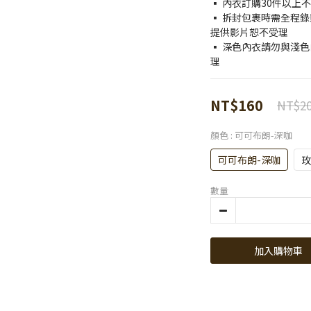
▪️ 內衣訂購30件以
▪️ 拆封包裹時需全程錄
提供影片恕不受理
▪️ 深色內衣請勿與淺
理
NT$160
NT$2
顏色
: 可可布朗-深咖
可可布朗-深咖
玫
數量
加入購物車