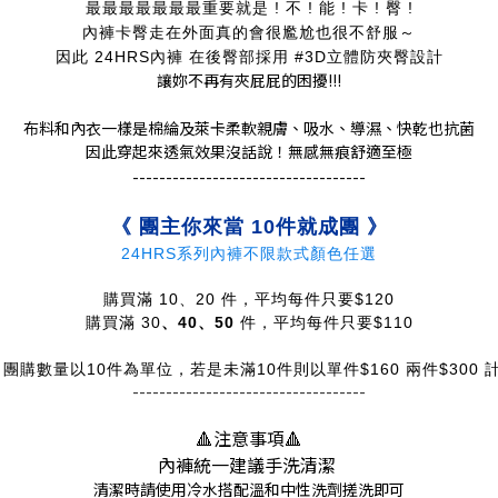
最最最最最最最重要就是 ! 不 ! 能 ! 卡 ! 臀 !
內褲卡臀走在外面真的會很尷尬也很不舒服～
因此 24HRS內褲 在後臀部採用 #3D立體防夾臀設計
讓妳不再有夾屁屁的困擾!!!
布料和內衣一樣是棉綸及萊卡柔軟親膚、吸水、導濕、快乾也抗菌
因此穿起來透氣效果沒話說！無感無痕舒適至極
-----------------------------------
《 團主你來當 10件就成團 》
24HRS系列內褲不限款式顏色任選
購買滿 10、20 件，平均每件只要$120
購買滿 30
、40
、50
件，平均每件只要$110
 團購數量以10件為單位，若是未滿10件則以單件$160 兩件$300 
-----------------------------------
🔺注意事項
🔺
內褲統一建議手洗清潔
清潔時請使用冷水搭配溫和中性洗劑搓洗即可