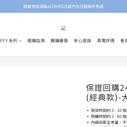
酷暑救星降臨🧊24HRS涼感內衣任選兩件免運
FFY 系列
選購指南
團購優惠
安心退換
真實評價
會
保證回購2
(經典款)
▪️ 現貨時間約 3 - 
▪️ 預購時間約 3 - 
▪️ 內褲因衛生考量，