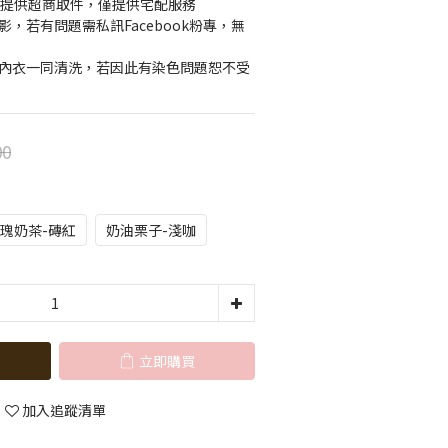
上不提供超商取件，僅提供宅配服務
影，若有問題需私訊Facebook粉專，無
色內衣一同清洗，若因此有染色問題恕不受
00
瑰奶茶-磚紅
奶油栗子-淺咖
立即購買
加入追蹤清單