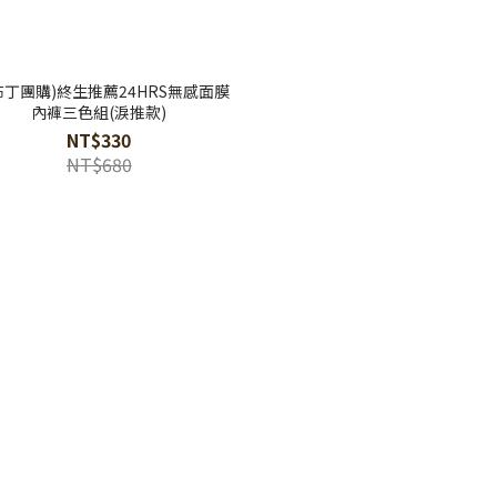
布丁團購)終生推薦24HRS無感面膜
內褲三色組(淚推款)
NT$330
NT$680