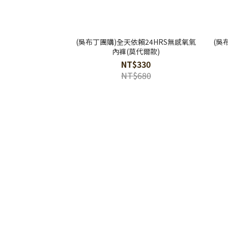
(吳布丁團購)全天依賴24HRS無感氧氣
(吳
內褲(莫代爾款)
NT$330
NT$680