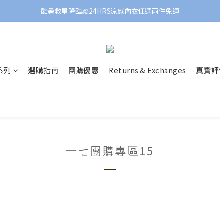
酷暑救星降臨🧊24HRS涼感內衣任選兩件免運
 系列
選購指南
團購優惠
Returns & Exchanges
真實評
一七團購專區15