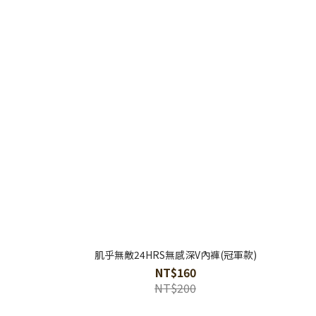
肌乎無敵24HRS無感深V內褲(冠軍款)
NT$160
NT$200