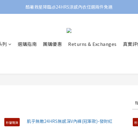
酷暑救星降臨🧊24HRS涼感內衣任選兩件免運
 系列
選購指南
團購優惠
Returns & Exchanges
真實評
秒搶現貨
秒