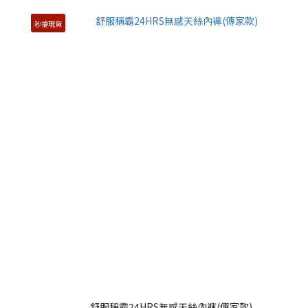
秒搶現貨
舒服稱霸24HRS無感天絲內褲(傳家款)