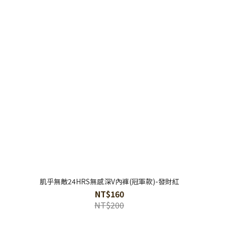
肌乎無敵24HRS無感深V內褲(冠軍款)-發財紅
NT$160
NT$200