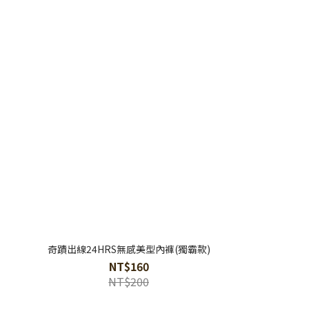
奇蹟出線24HRS無感美型內褲(獨霸款)
NT$160
NT$200