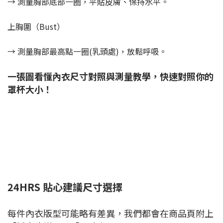
→ 測量胸部底部一圈，平貼皮膚、保持水平。
上胸圍（Bust）
→ 測量胸部最高點一圈(乳頭處)，放鬆呼吸。
一張圖看懂內衣尺寸對照與測量教學，快速對照你的
罩杯大小！
24HRS 貼心建議尺寸選擇
每件內衣版型可能略有差異，我們都會在商品頁附上