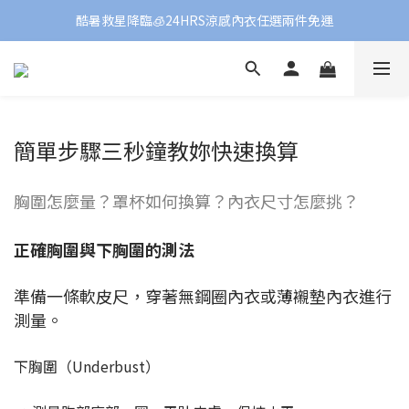
酷暑救星降臨🧊24HRS涼感內衣任選兩件免運
簡單步驟三秒鐘教妳快速換算
胸圍怎麼量？罩杯如何換算？內衣尺寸怎麼挑？
正確胸圍與下胸圍的測法
準備一條軟皮尺，穿著無鋼圈內衣或薄襯墊內衣進行
測量。
下胸圍（Underbust）