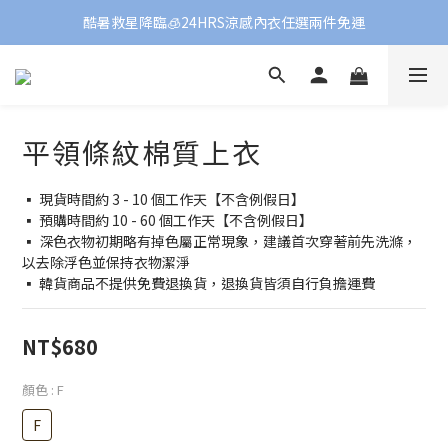
酷暑救星降臨🧊24HRS涼感內衣任選兩件免運
平領條紋棉質上衣
▪️ 現貨時間約 3 - 10 個工作天【不含例假日】
▪️ 預購時間約 10 - 60 個工作天【不含例假日】
▪️ 深色衣物初期略有掉色屬正常現象，建議首次穿著前先洗滌，
以去除浮色並保持衣物潔淨
▪️ 韓貨商品不提供免費退換貨，退換貨皆須自行負擔運費
NT$680
顏色
: F
F