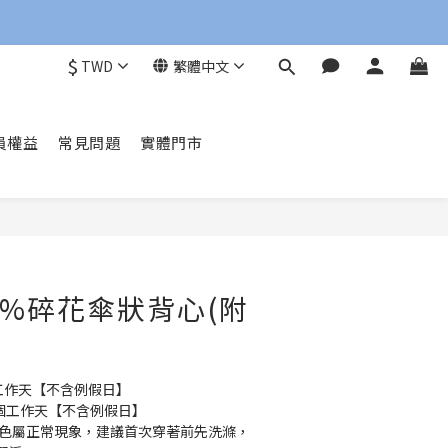
$
TWD
繁體中文
員權益
常見問題
實體門市
立即購買
0%碎花傘狀背心(附
5 個工作天【不含例假日】
 21 個工作天【不含例假日】
掉色屬正常現象，建議首次穿著前先洗滌，