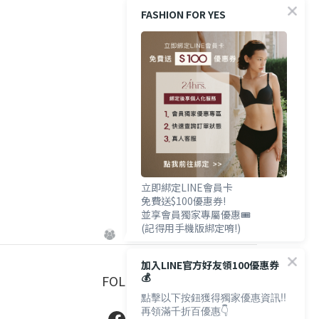
FASHION FOR YES
立即綁定LINE會員卡
免費送$100優惠券!
並享會員獨家專屬優惠🎟️
(記得用手機版綁定唷!)
加入LINE官方好友領100優惠券
💰
FOLLOW US
點擊以下按鈕獲得獨家優惠資訊!!
再領滿千折百優惠👇