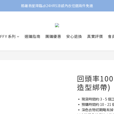
酷暑救星降臨🧊24HRS涼感內衣任選兩件免運
FFY 系列
選購指南
團購優惠
安心退換
真實評價
會
回頭率10
造型綁帶)
▪️ 現貨時間約 3 - 
▪️ 預購時間約 10 -
▪️ 深色衣物初期略有