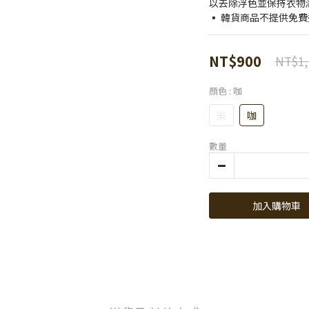
以去除浮色並保持衣物
▪️ 韓貨商品不提供免
NT$900
NT$1,
顏色
: 咖
米
咖
數量
加入購物車