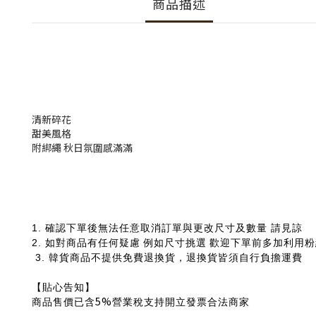
商品描述
清新碎花
甜美風格
附綁繩 秋日氛圍感滿滿
1.
確認下單後無法任意取消訂單與更改尺寸及數量 請見諒
2.
如對商品有任何疑慮
例如尺寸挑選
歡迎下單前多加利用粉
3. 韓貨商品
不提供免費退換貨，退換貨皆須自行負擔運費
【貼心告知】
5%
商品售價已含
營業稅支持開立發票合法商家