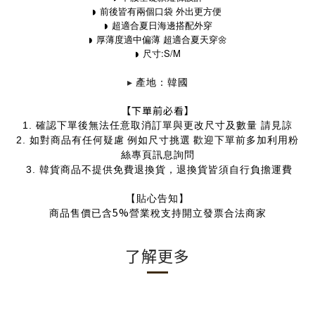
前後皆有兩個口袋 外出更方便
◗
超適合夏日海邊搭配外穿
◗
厚薄度適中偏薄 超適合夏天穿🌼
◗
:S/M
◗
尺寸
▸
產地：韓國
【下單前必看】
1.
確認下單後無法任意取消訂單與更改尺寸及數量 請見諒
2.
如對商品有任何疑慮
例如尺寸挑選
歡迎下單前多加利用粉
絲專頁訊息詢問
3. 韓貨商品
不提供免費退換貨，退換貨皆須自行負擔運費
【貼心告知】
5%
商品售價已含
營業稅支持開立發票合法商家
了解更多