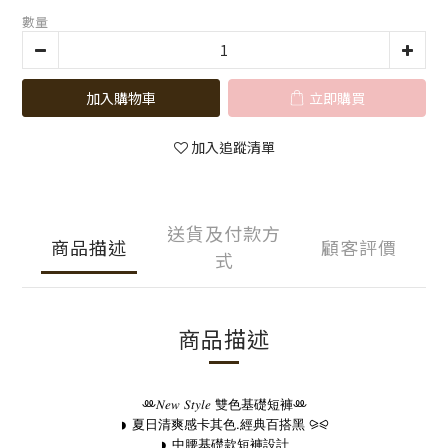
數量
加入購物車
立即購買
加入追蹤清單
送貨及付款方
商品描述
顧客評價
式
商品描述
雙色基礎短褲
ꔛ
ꔛ
𝑁𝑒𝑤
𝑆𝑡𝑦𝑙𝑒
夏日清爽感卡其色.經典百搭黑
◗
⪩⪨
中腰基礎款短褲設計
◗