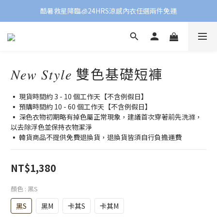
酷暑救星降臨🧊24HRS涼感內衣任選兩件免運
𝑁𝑒𝑤 𝑆𝑡𝑦𝑙𝑒 雙色基礎短褲
▪️ 現貨時間約 3 - 10 個工作天【不含例假日】
▪️ 預購時間約 10 - 60 個工作天【不含例假日】
▪️ 深色衣物初期略有掉色屬正常現象，建議首次穿著前先洗滌，
以去除浮色並保持衣物潔淨
▪️ 韓貨商品不提供免費退換貨，退換貨皆須自行負擔運費
NT$1,380
顏色
: 黑S
黑S
黑M
卡其S
卡其M