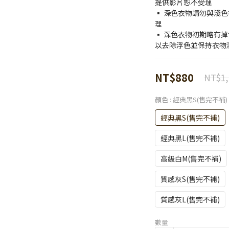
提供影片恕不受理
▪️ 深色衣物請勿與淺
理
▪️ 深色衣物初期略有
以去除浮色並保持衣物
NT$880
NT$1,
顏色
: 經典黑S(售完不補)
經典黑S(售完不補)
經典黑L(售完不補)
高級白M(售完不補)
質感灰S(售完不補)
質感灰L(售完不補)
數量