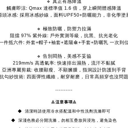
🔹 真正有感降溫
觸膚即涼: Qmax 達標準值 1.6 倍，穿上瞬間體感降溫
源頭冰感: 採用冰感紗線，面料UPF50+防曬能力，非化學塗
🔹 極致防曬，防禦力拉滿
阻擋 97% 紫外線: 戶外實測等級，抗黑、抗光老化
一件抵六件: 外套+帽子+袖套+遮陽傘+手套+防曬乳 一次到
🔹 告別悶熱，美感不妥協
219mm/s 高透氣率: 快速排出濕熱，流汗不黏膩
亞洲專屬剪裁: 收腰顯瘦、不顯臃腫，指洞設計防護到手背
抗勾紗技術: 四面彈性纖維，耐穿耐磨，日常高頻穿也沒問
----------
注意事項
🔺
🔺
◆ 清潔時請使用冷水搭配溫和中性洗劑洗滌即可
◆ 深淺色務必分開洗滌，勿相互疊放與浸泡，避免染色