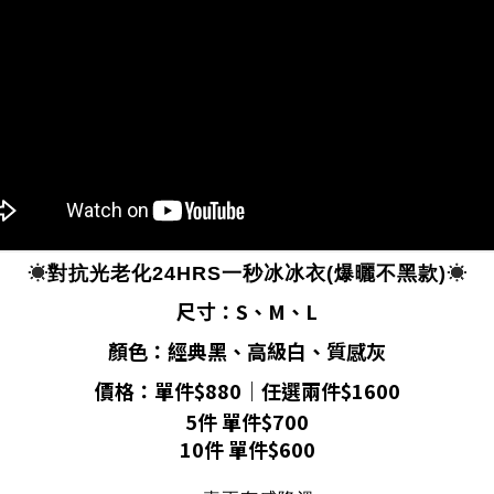
☀️
☀️
對抗光老化24HRS一秒冰冰衣(爆曬不黑款)
尺寸：S、M、L
顏色：經典黑、高級白、質感灰
價格：單件$880｜任選兩件$1600
5件 單件$700
10件 單件$600