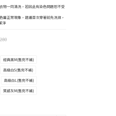
色衣物一同清洗，若因此有染色問題恕不受
掉色屬正常現象，建議首次穿著前先洗滌，
潔淨
280
經典黑M(售完不補)
高級白S(售完不補)
高級白L(售完不補)
質感灰M(售完不補)