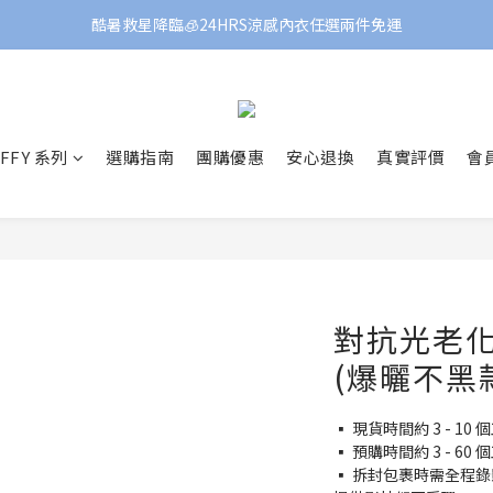
酷暑救星降臨🧊24HRS涼感內衣任選兩件免運
FFY 系列
選購指南
團購優惠
安心退換
真實評價
會
對抗光老化
(爆曬不黑
▪️ 現貨時間約 3 - 
▪️ 預購時間約 3 - 
▪️ 拆封包裹時需全程錄