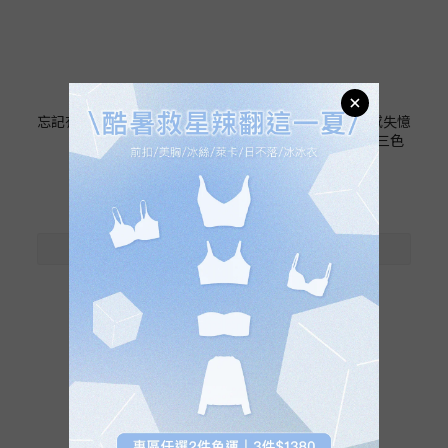
忘記有穿24HRS無感支撐
保證回購24HRS無感失憶
內衣(鎮店款)
內衣(經典款)-療癒三色
NT$520
NT$520
NT$680
NT$680
1
2
3
»