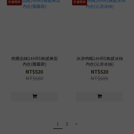
秒搶現貨
秒搶現貨
奇蹟出線24HRS無感美型
冰涼吶喊24HRS無感冰絲
內衣(獨霸款)
內衣(沁涼冰絲)
NT$520
NT$520
NT$680
NT$680
1
2
»