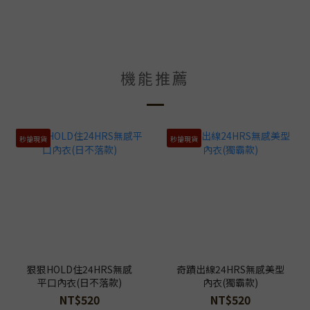
機能推薦
秒搶現貨
秒搶現貨
狠狠HOLD住24HRS無感
奇蹟出線24HRS無感美型
平口內衣(日不落款)
內衣(獨霸款)
NT$520
NT$520