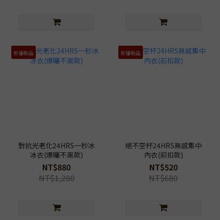
秒搶新品
秒搶新品
對抗光老化24HRS一秒冰
絕不空杯24HRS無感集中
冰衣(爆曬不黑款)
內衣(前扣款)
NT$880
NT$520
NT$1,280
NT$680