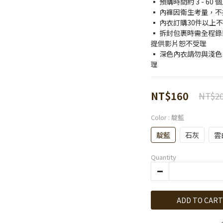
▪️ 預購時間約 3 - 
▪️ 內褲因衛生考量，
▪️ 內衣訂購30件以
▪️ 拆封包裹時需全程錄
提供影片恕不受理
▪️ 深色內衣請勿與淺
理
NT$160
NT$2
Color
: 靛藍
靛藍
石灰
雲
Quantity
ADD TO CART