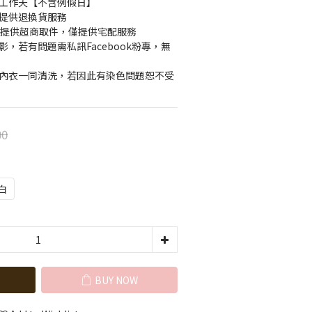
60 個工作天【不含例假日】
不提供退換貨服務
上不提供超商取件，僅提供宅配服務
影，若有問題需私訊Facebook粉專，無
色內衣一同清洗，若因此有染色問題恕不受
00
白
BUY NOW