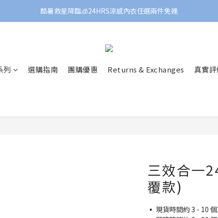
酷暑救星降臨🧊24HRS涼感內衣任選兩件免運
 系列
選購指南
團購優惠
Returns & Exchanges
真實評
三效合一2
覆款)
▪️ 現貨時間約 3 - 