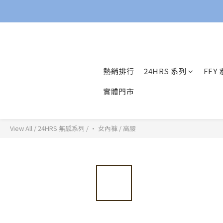
熱銷排行
24HRS 系列
FFY
實體門市
View All
/
24HRS 無感系列
/
· 女內褲
/
高腰