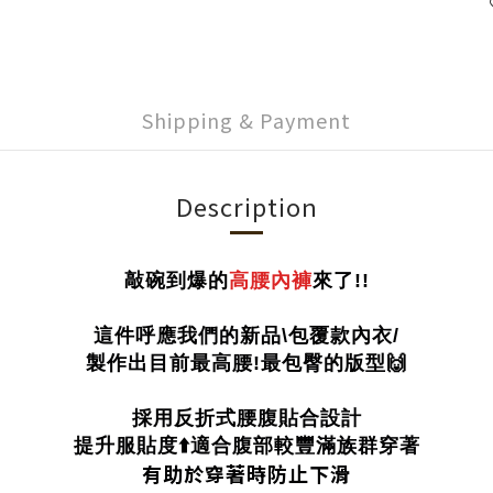
Shipping & Payment
Description
敲碗到爆的
高腰內褲
來了!!
這件呼應我們的新品\包覆款內衣/
製作出目前最高腰!最包臀的版型🙌
採用反折式腰腹貼合設計
提升服貼度⬆️適合腹部較豐滿族群穿著
有助於穿著時防止下滑