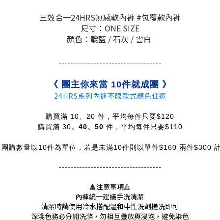
三效合一24HRS無感軟內褲 #包覆款內褲
尺寸：ONE SIZE
顏色：靛藍 / 石灰 / 雲白
-----------------------------------
《 團主你來當 10件就成團 》
24HRS系列內褲不限款式顏色任選
購買滿 10、20 件，平均每件只要$120
購買滿 30
、40
、50
件，平均每件只要$110
 團購數量以10件為單位，若是未滿10件則以單件$160 兩件$300 
-----------------------------------
🔺注意事項
🔺
內褲統一建議手洗清潔
清潔時請使用冷水搭配溫和中性洗劑搓洗即可
深淺色務必分開洗滌，勿相互疊放與浸泡，避免染色