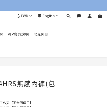
$
TWD
English
價
VIP會員說明
常見問題
BUY NOW
4HRS無感內褲(包
10 個工作天【不含例假日】