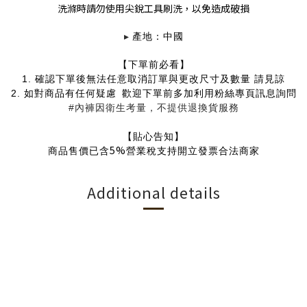
洗滌時請勿使用尖銳工具刷洗，以免造成破損
▸
產地：中國
【下單前必看】
1.
確認下單後無法任意取消訂單與更改尺寸及數量 請見諒
2.
如對商品有任何疑慮
歡迎下單前多加利用粉絲專頁訊息詢問
#內褲因衛生考量，不提供退換貨服務
【貼心告知】
5%
商品售價已含
營業稅支持開立發票合法商家
Additional details