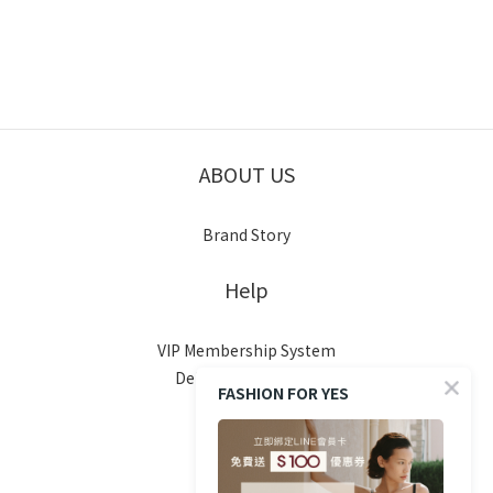
ABOUT US
Brand Story
Help
VIP Membership System
Delivery & Shipping
FASHION FOR YES
Return Policy
FAQ
Contact