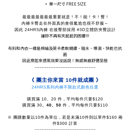
▪️
單一尺寸 FREE SIZE
最最最最最最最重要就是 ! 不 ! 能 ! 卡 ! 臀 !
內褲卡臀走在外面真的會很尷尬也很不舒服～
因此 24HRS內褲 在後臀部採用 #3D立體防夾臀設計
讓妳不再有夾屁屁的困擾!!!
布料和內衣一樣是棉綸及萊卡柔軟親膚、吸水、導濕、快乾也抗
菌
因此穿起來透氣效果沒話說！無感無痕舒適至極
-----------------------------------
《 團主你來當 10件就成團 》
24HRS系列內褲不限款式顏色任選
購買滿 10、20 件，平均每件只要$120
購買滿 30
、40
、50
件，平均每件只要$110
※ 團購數量以10件為單位，若是未滿10件則以單件$160 兩
件$300 計算
-----------------------------------