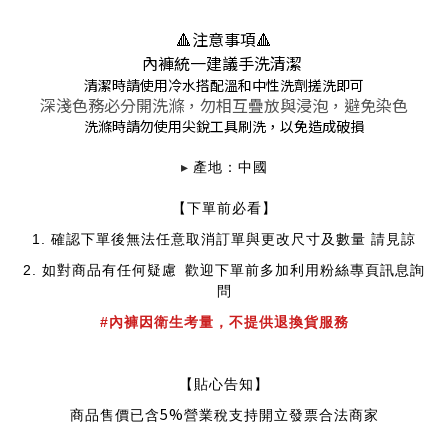
🔺注意事項
🔺
內褲統一建議手洗清潔
清潔時請使用冷水搭配溫和中性洗劑搓洗即可
深淺色務必分開洗滌，勿相互疊放與浸泡，避免染色
洗滌時請勿使用尖銳工具刷洗，以免造成破損
▸
產地：中國
【下單前必看】
1.
確認下單後無法任意取消訂單與更改尺寸及數量 請見諒
2.
如對商品有任何疑慮
歡迎下單前多加利用粉絲專頁訊息詢
問
#內褲因衛生考量，不提供退換貨服務
【貼心告知】
5%
商品售價已含
營業稅支持開立發票合法商家