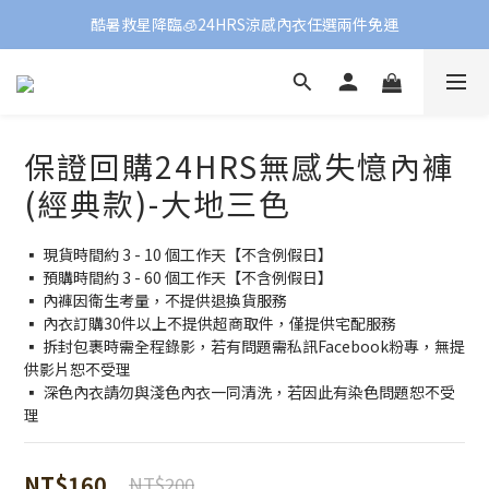
酷暑救星降臨🧊24HRS涼感內衣任選兩件免運
保證回購24HRS無感失憶內褲
(經典款)-大地三色
▪️ 現貨時間約 3 - 10 個工作天【不含例假日】
▪️ 預購時間約 3 - 60 個工作天【不含例假日】
▪️ 內褲因衛生考量，不提供退換貨服務
▪️ 內衣訂購30件以上不提供超商取件，僅提供宅配服務
▪️ 拆封包裹時需全程錄影，若有問題需私訊Facebook粉專，無提
供影片恕不受理
▪️ 深色內衣請勿與淺色內衣一同清洗，若因此有染色問題恕不受
理
NT$160
NT$200