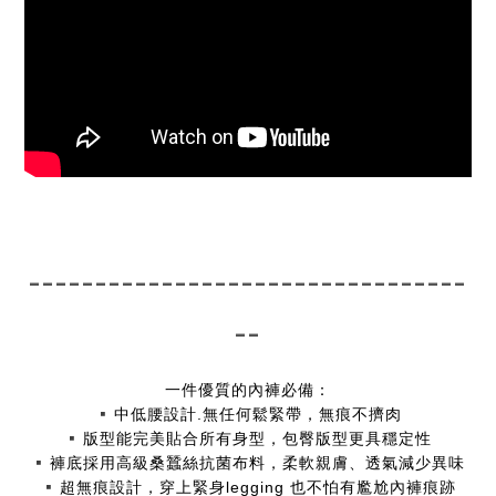
---------------------------------
--
一件優質的內褲必備：
▪️
中低腰設計.無任何鬆緊帶，無痕不擠肉
▪️
版型能完美貼合所有身型，包臀版型更具穩定性
▪️
褲底採用高級桑蠶絲抗菌布料，柔軟親膚、透氣減少異味
▪️
超無痕設計，穿上緊身legging 也不怕有尷尬內褲痕跡