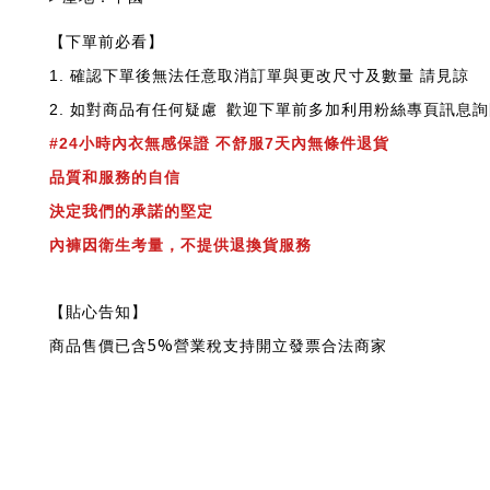
【下單前必看】
1.
確認下單後無法任意取消訂單與更改尺寸及數量 請見諒
2.
如對商品有任何疑慮
歡迎下單前多加利用粉絲專頁訊息詢
#24小時內衣無感
保證 不舒服7天內無條件退貨
品質和服務的自信
決定我們的承諾的堅定
內褲因衛生考量，不提供退換貨服務
【貼心告知】
5%
商品售價已含
營業稅支持開立發票合法商家