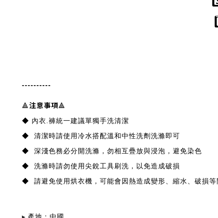
----------
注意事項
🔺
🔺
◆ 內衣.褲統一建議單獨手洗清潔
◆ 清潔時請使用冷水搭配溫和中性洗劑洗滌即可
◆ 深淺色務必分開洗滌，勿相互疊放與浸泡，避免染色
◆ 洗滌時請勿使用尖銳工具刷洗，以免造成破損
◆ 請避免使用烘衣機，可能會因熱造成變形、縮水、破損等
▸
產地：中國