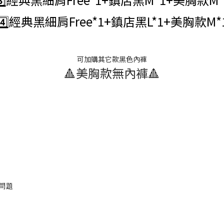
4️⃣經典黑
細肩
Free*1+鎮店黑L*1+美胸款M*
可加購其它款黑色內褲
🔺美胸款無內褲🔺
問題