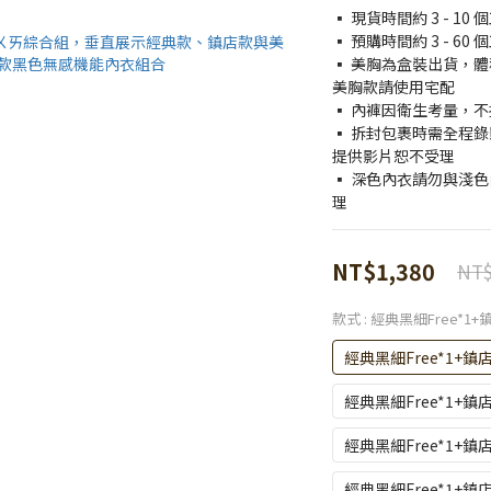
▪️ 現貨時間約 3 - 
▪️ 預購時間約 3 - 
▪️ 美胸為盒裝出貨，
美胸款請使用宅配
▪️ 內褲因衛生考量，
▪️ 拆封包裹時需全程錄
提供影片恕不受理
▪️ 深色內衣請勿與淺
理
NT$1,380
NT$
款式
: 經典黑細Free*1+
經典黑細Free*1+鎮店
經典黑細Free*1+鎮
經典黑細Free*1+鎮
經典黑細Free*1+鎮店