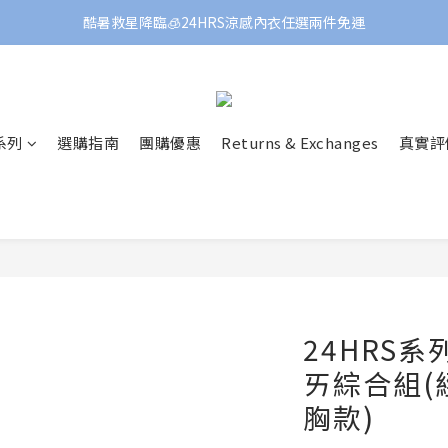
酷暑救星降臨🧊24HRS涼感內衣任選兩件免運
 系列
選購指南
團購優惠
Returns & Exchanges
真實評
24HRS
ㄞ綜合組(
胸款)