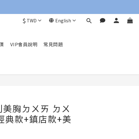
$
TWD
English
價
VIP會員說明
常見問題
BUY NOW
系列美胸ㄉㄨㄞ ㄉㄨ
經典款+鎮店款+美