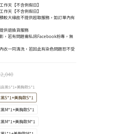
10 個工作天【不含例假日】
60 個工作天【不含例假日】
體積較大緣故不提供超取服務，如訂單內有
不提供退換貨服務
影，若有問題需私訊Facebook粉專，無
色內衣一同清洗，若因此有染色問題恕不受
2,040
鎮店黑S*1+美胸款S*1
黑S*1+美胸款S*1
店黑M*1+美胸款S*1
店黑M*1+美胸款M*1
黑L*1+美胸款M*1