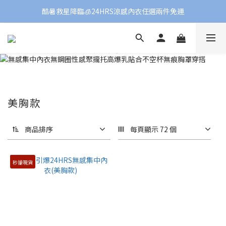
酷暑救星降臨🧊24HRS涼感內衣任選兩件免運
美胸款
商品排序
每頁顯示 72 個
秒搶現貨