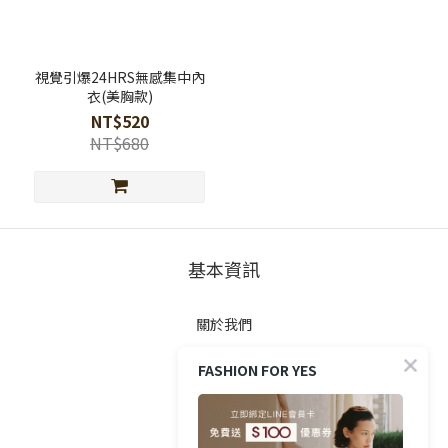
視覺引爆24HRS無感集中內
衣(美胸款)
NT$520
NT$680
基本資訊
關於我們
FASHION FOR YES
顧客服務
防詐提醒