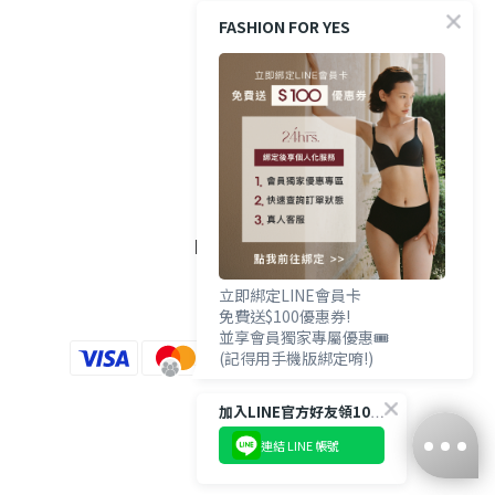
防詐提醒
FASHION FOR YES
購買方式
政策與條款
隱私權政策
FOLLOW US
立即綁定LINE會員卡
免費送$100優惠券!
並享會員獨家專屬優惠🎟️
(記得用手機版綁定唷!)
加入LINE官方好友領100優惠券💰
連結 LINE 帳號