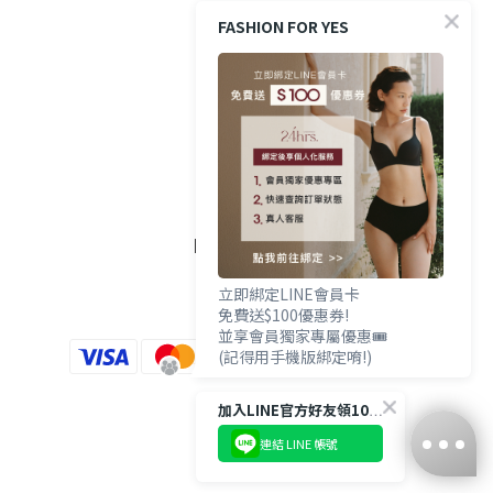
防詐提醒
FASHION FOR YES
購買方式
政策與條款
隱私權政策
FOLLOW US
立即綁定LINE會員卡
免費送$100優惠券!
並享會員獨家專屬優惠🎟️
(記得用手機版綁定唷!)
加入LINE官方好友領100優惠券💰
連結 LINE 帳號