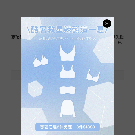
忘記有穿24HRS無感支撐
保證回購24HRS無感失憶
內衣(鎮店款)
內衣(經典款)-療癒三色
NT$520
NT$520
NT$680
NT$680
1
2
3
»