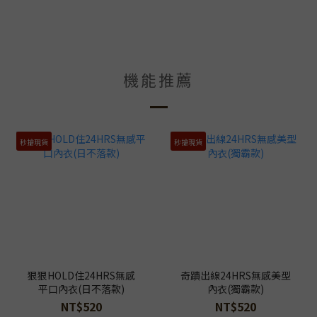
機能推薦
秒搶現貨
秒搶現貨
狠狠HOLD住24HRS無感
奇蹟出線24HRS無感美型
平口內衣(日不落款)
內衣(獨霸款)
NT$520
NT$520