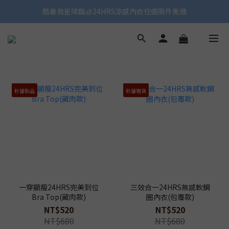
酷暑救星降臨🧊24HRS涼感內衣任選兩件免運
秒搶新品
秒搶現貨
一穿顯瘦24HRS完美到位
三效合一24HRS無感軟鋼
Bra Top(藏肉款)
圈內衣(包覆款)
NT$520
NT$520
NT$680
NT$680