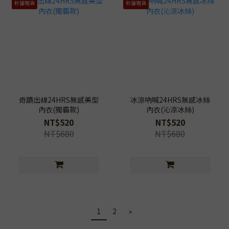
秒搶現貨
秒搶現貨
奇蹟出線24HRS無感美型
冰涼吶喊24HRS無感冰絲
內衣(獨霸款)
內衣(沁涼冰絲)
NT$520
NT$520
NT$680
NT$680
1
2
»