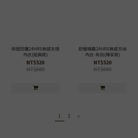
保證回購24HRS無感失憶
舒服稱霸24HRS無感天絲
內衣(經典款)
內衣-有扣(傳家款)
NT$520
NT$520
NT$680
NT$680
1
2
»