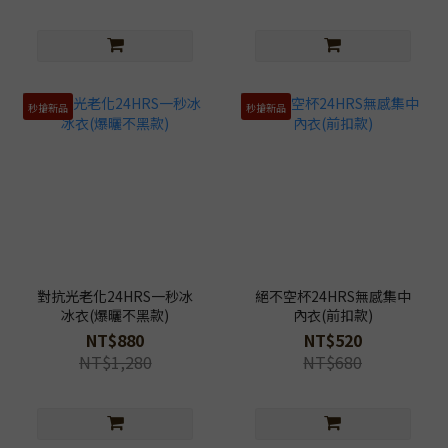
秒搶新品
秒搶新品
對抗光老化24HRS一秒冰
絕不空杯24HRS無感集中
冰衣(爆曬不黑款)
內衣(前扣款)
NT$880
NT$520
NT$1,280
NT$680