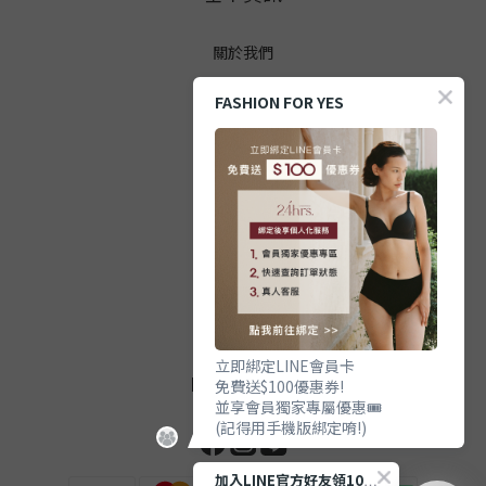
關於我們
FASHION FOR YES
顧客服務
防詐提醒
購買方式
政策與條款
隱私權政策
立即綁定LINE會員卡
FOLLOW US
免費送$100優惠券!
並享會員獨家專屬優惠🎟️
(記得用手機版綁定唷!)
加入LINE官方好友領100優惠券💰