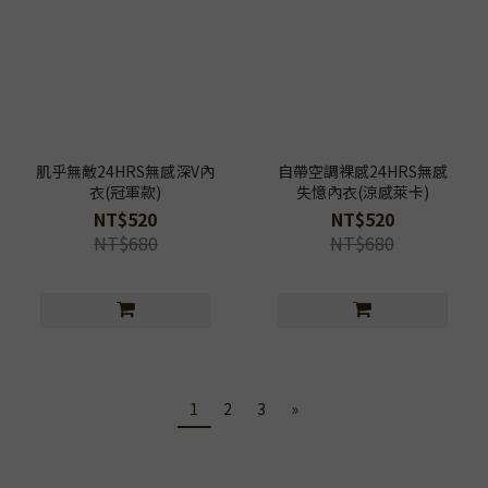
肌乎無敵24HRS無感深V內
自帶空調裸感24HRS無感
衣(冠軍款)
失憶內衣(涼感萊卡)
NT$520
NT$520
NT$680
NT$680
1
2
3
»